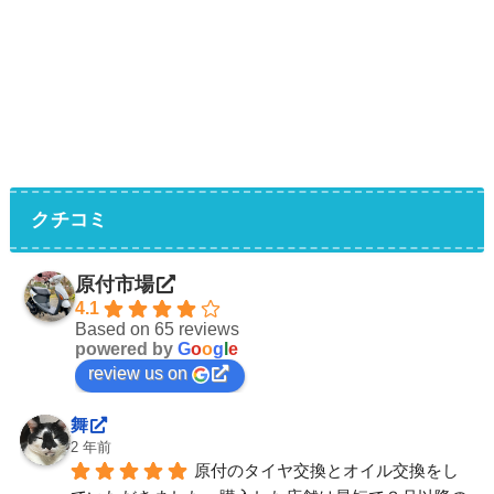
クチコミ
原付市場
4.1
Based on 65 reviews
powered by
G
o
o
g
l
e
review us on
舞
2 年前
原付のタイヤ交換とオイル交換をし