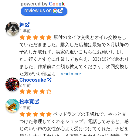
powered by
G
o
o
g
l
e
review us on
舞
2 年前
原付のタイヤ交換とオイル交換をし
ていただきました。購入した店舗は最短で３月以降の
予約しか取れず、実家の近いこちらにお願いしまし
た。行くとすぐに作業してもらえ、30分ほどで終わり
ました。作業前に金額も教えてくださり、次回交換し
た方がいい部品も
... 
read more
Chocosuke
2 年前
松本寛
2 年前
ベッドランプの玉切れで、やっと見
つけた修理してくれるショップ。電話してみると、感
じのいい声の女性が心よく受けつけてくれた。ナビを
頼りに大丈夫かなという不安をかかえながら到着。美