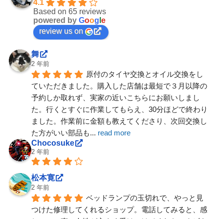
4.1
Based on 65 reviews
powered by
G
o
o
g
l
e
review us on
舞
2 年前
原付のタイヤ交換とオイル交換をし
ていただきました。購入した店舗は最短で３月以降の
予約しか取れず、実家の近いこちらにお願いしまし
た。行くとすぐに作業してもらえ、30分ほどで終わり
ました。作業前に金額も教えてくださり、次回交換し
た方がいい部品も
... 
read more
Chocosuke
2 年前
松本寛
2 年前
ベッドランプの玉切れで、やっと見
つけた修理してくれるショップ。電話してみると、感