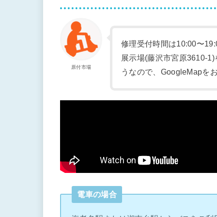
修理受付時間は10:00〜19
展示場(藤沢市宮原3610
原付市場
うなので、GoogleMap
電車の場合