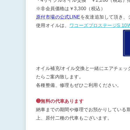
・4サイクルオイル交換 ￥2,200（税込）排
※非会員価格は￥3,300（税込）
原付市場の公式LINE
を友達追加して頂き、
使用オイルは、
ワコーズプロステージS 10W
オイル補充/オイル交換と一緒にエアチェッ
たらご案内致します。
各種整備、修理もぜひご利用ください。
❸無料の代車あります
納車までの期間や修理でお預かりしている期
上、原付二種の代車もございます。