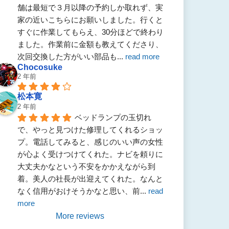
舗は最短で３月以降の予約しか取れず、実
家の近いこちらにお願いしました。行くと
すぐに作業してもらえ、30分ほどで終わり
ました。作業前に金額も教えてくださり、
次回交換した方がいい部品も
... 
read more
Chocosuke
2 年前
松本寛
2 年前
ベッドランプの玉切れ
で、やっと見つけた修理してくれるショッ
プ。電話してみると、感じのいい声の女性
が心よく受けつけてくれた。ナビを頼りに
大丈夫かなという不安をかかえながら到
着。美人の社長が出迎えてくれた。なんと
なく信用がおけそうかなと思い、前
... 
read 
more
More reviews