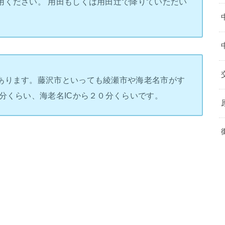
用ください。 用田もしくは用田辻で降りていただい
あります。藤沢市といっても綾瀬市や海老名市がす
分くらい、海老名ICから２０分くらいです。