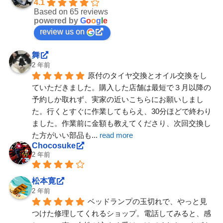
4.1
Based on 65 reviews
powered by
G
o
o
g
l
e
review us on
舞
2 年前
原付のタイヤ交換とオイル交換をし
ていただきました。購入した店舗は最短で３月以降の
予約しか取れず、実家の近いこちらにお願いしまし
た。行くとすぐに作業してもらえ、30分ほどで終わり
ました。作業前に金額も教えてくださり、次回交換し
た方がいい部品も
... 
read more
Chocosuke
2 年前
松本寛
2 年前
ベッドランプの玉切れで、やっと見
つけた修理してくれるショップ。電話してみると、感