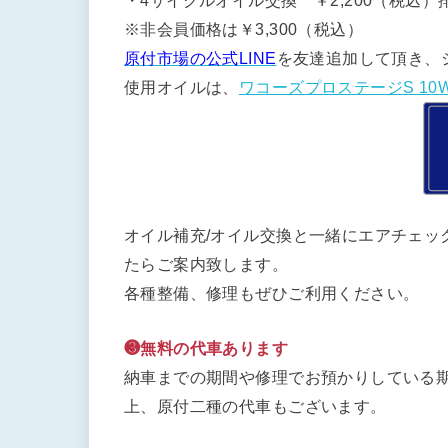
・4サイクルオイル交換 ￥2,200（税込）排
※非会員価格は￥3,300（税込）
原付市場の公式LINE
を友達追加して頂き、
使用オイルは、
ワコーズプロステージS 10W
オイル補充/オイル交換と一緒にエアチェッ
たらご案内致します。
各種整備、修理もぜひご利用ください。
❸無料の代車あります
納車までの期間や修理でお預かりしている期
上、原付二種の代車もございます。