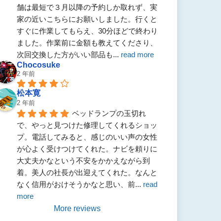
舗は最短で３月以降の予約しか取れず、実
家の近いこちらにお願いしました。行くと
すぐに作業してもらえ、30分ほどで終わり
ました。作業前に金額も教えてくださり、
次回交換した方がいい部品も
... 
read more
Chocosuke
2 年前
松本寛
2 年前
ベッドランプの玉切れ
で、やっと見つけた修理してくれるショッ
プ。電話してみると、感じのいい声の女性
が心よく受けつけてくれた。ナビを頼りに
大丈夫かなという不安をかかえながら到
着。美人の社長が出迎えてくれた。なんと
なく信用がおけそうかなと思い、前
... 
read 
more
More reviews