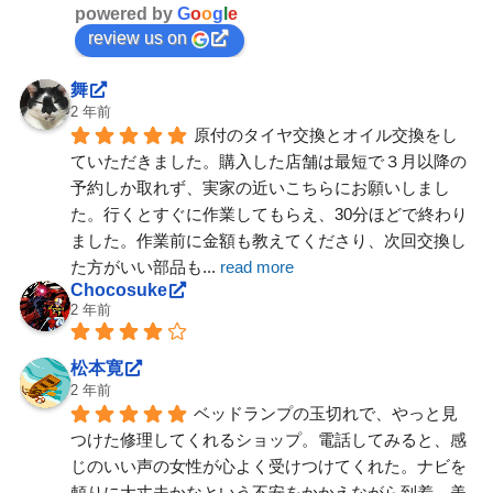
powered by
G
o
o
g
l
e
review us on
舞
2 年前
原付のタイヤ交換とオイル交換をし
ていただきました。購入した店舗は最短で３月以降の
予約しか取れず、実家の近いこちらにお願いしまし
た。行くとすぐに作業してもらえ、30分ほどで終わり
ました。作業前に金額も教えてくださり、次回交換し
た方がいい部品も
... 
read more
Chocosuke
2 年前
松本寛
2 年前
ベッドランプの玉切れで、やっと見
つけた修理してくれるショップ。電話してみると、感
じのいい声の女性が心よく受けつけてくれた。ナビを
頼りに大丈夫かなという不安をかかえながら到着。美