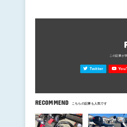
Twitter
You
RECOMMEND