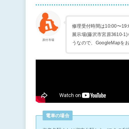
修理受付時間は10:00〜19
展示場(藤沢市宮原3610
原付市場
うなので、GoogleMap
電車の場合