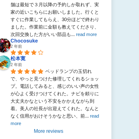
舗は最短で３月以降の予約しか取れず、実
家の近いこちらにお願いしました。行くと
すぐに作業してもらえ、30分ほどで終わり
ました。作業前に金額も教えてくださり、
次回交換した方がいい部品も
... 
read more
Chocosuke
2 年前
松本寛
2 年前
ベッドランプの玉切れ
で、やっと見つけた修理してくれるショッ
プ。電話してみると、感じのいい声の女性
が心よく受けつけてくれた。ナビを頼りに
大丈夫かなという不安をかかえながら到
着。美人の社長が出迎えてくれた。なんと
なく信用がおけそうかなと思い、前
... 
read 
more
More reviews