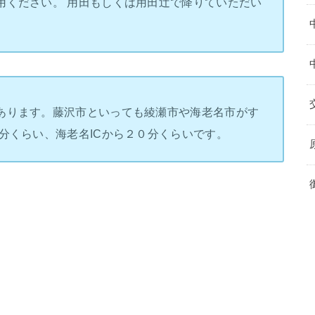
用ください。 用田もしくは用田辻で降りていただい
あります。藤沢市といっても綾瀬市や海老名市がす
分くらい、海老名ICから２０分くらいです。