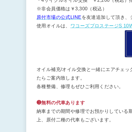
・4サイクルオイル交換 ￥2,200（税込）排
※非会員価格は￥3,300（税込）
原付市場の公式LINE
を友達追加して頂き、
使用オイルは、
ワコーズプロステージS 10W
オイル補充/オイル交換と一緒にエアチェッ
たらご案内致します。
各種整備、修理もぜひご利用ください。
❸無料の代車あります
納車までの期間や修理でお預かりしている期
上、原付二種の代車もございます。