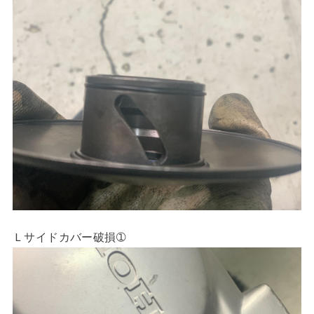
Ｌサイドカバー破損➀