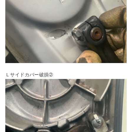
Ｌサイドカバー破損➁