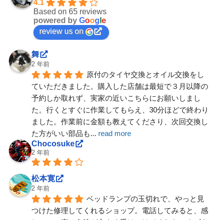
4.1
Based on 65 reviews
powered by
G
o
o
g
l
e
review us on
舞
2 年前
原付のタイヤ交換とオイル交換をし
ていただきました。購入した店舗は最短で３月以降の
予約しか取れず、実家の近いこちらにお願いしまし
た。行くとすぐに作業してもらえ、30分ほどで終わり
ました。作業前に金額も教えてくださり、次回交換し
た方がいい部品も
... 
read more
Chocosuke
2 年前
松本寛
2 年前
ベッドランプの玉切れで、やっと見
つけた修理してくれるショップ。電話してみると、感