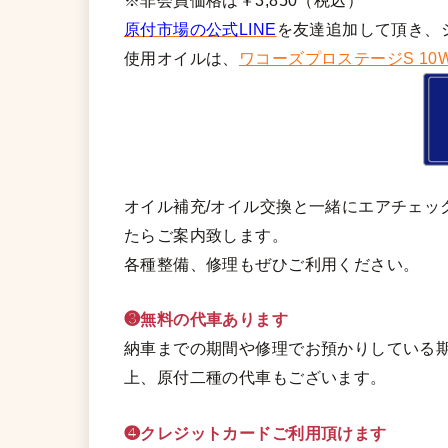
※非会員価格は￥3,850（税込）
原付市場の公式LINE
を友達追加して頂き、
使用オイルは、
ワコーズプロステージS 10W
オイル補充/オイル交換と一緒にエアチェッ
たらご案内致します。
各種整備、修理もぜひご利用ください。
❸無料の代車あります
納車までの期間や修理でお預かりしている期
上、原付二種の代車もございます。
❹クレジットカードご利用頂けます