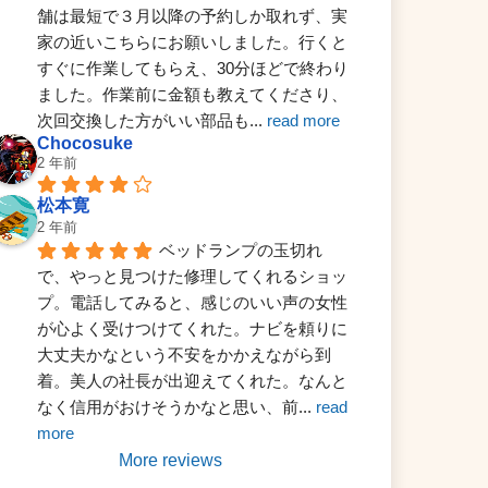
舗は最短で３月以降の予約しか取れず、実
家の近いこちらにお願いしました。行くと
すぐに作業してもらえ、30分ほどで終わり
ました。作業前に金額も教えてくださり、
次回交換した方がいい部品も
... 
read more
Chocosuke
2 年前
松本寛
2 年前
ベッドランプの玉切れ
で、やっと見つけた修理してくれるショッ
プ。電話してみると、感じのいい声の女性
が心よく受けつけてくれた。ナビを頼りに
大丈夫かなという不安をかかえながら到
着。美人の社長が出迎えてくれた。なんと
なく信用がおけそうかなと思い、前
... 
read 
more
More reviews