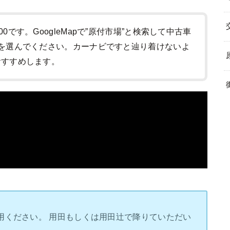
:00です。GoogleMapで”原付市場”と検索して中古車
-1)を選んでください。カーナビですと辿り着けないよ
をおすすめします。
用ください。 用田もしくは用田辻で降りていただい