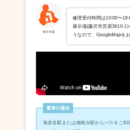
修理受付時間は10:00〜19
展示場(藤沢市宮原3610
原付市場
うなので、GoogleMap
電車の場合
海老名駅または湘南台駅からバスをご利