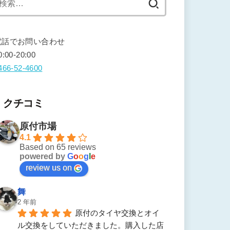
索:
電話でお問い合わせ
0:00-20:00
466-52-4600
クチコミ
原付市場
4.1
Based on 65 reviews
powered by
G
o
o
g
l
e
review us on
舞
2 年前
原付のタイヤ交換とオイ
ル交換をしていただきました。購入した店