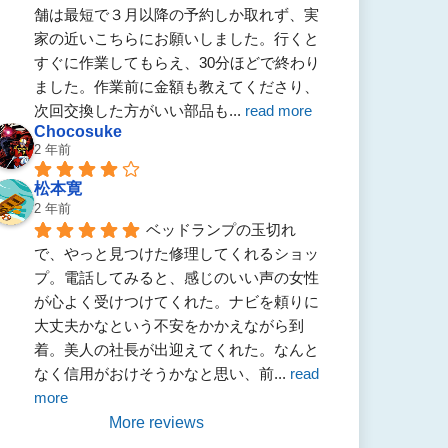
舗は最短で３月以降の予約しか取れず、実
家の近いこちらにお願いしました。行くと
すぐに作業してもらえ、30分ほどで終わり
ました。作業前に金額も教えてくださり、
次回交換した方がいい部品も
... 
read more
Chocosuke
2 年前
松本寛
2 年前
ベッドランプの玉切れ
で、やっと見つけた修理してくれるショッ
プ。電話してみると、感じのいい声の女性
が心よく受けつけてくれた。ナビを頼りに
大丈夫かなという不安をかかえながら到
着。美人の社長が出迎えてくれた。なんと
なく信用がおけそうかなと思い、前
... 
read 
more
More reviews