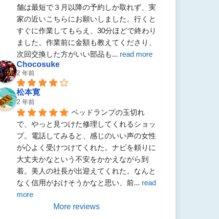
舗は最短で３月以降の予約しか取れず、実
家の近いこちらにお願いしました。行くと
すぐに作業してもらえ、30分ほどで終わり
ました。作業前に金額も教えてくださり、
次回交換した方がいい部品も
... 
read more
Chocosuke
2 年前
松本寛
2 年前
ベッドランプの玉切れ
で、やっと見つけた修理してくれるショッ
プ。電話してみると、感じのいい声の女性
が心よく受けつけてくれた。ナビを頼りに
大丈夫かなという不安をかかえながら到
着。美人の社長が出迎えてくれた。なんと
なく信用がおけそうかなと思い、前
... 
read 
more
More reviews