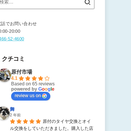
索:
電話でお問い合わせ
0:00-20:00
466-52-4600
クチコミ
原付市場
4.1
Based on 65 reviews
powered by
G
o
o
g
l
e
review us on
舞
2 年前
原付のタイヤ交換とオイ
ル交換をしていただきました。購入した店