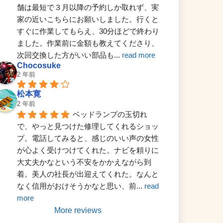
舗は最短で３月以降の予約しか取れず、実
家の近いこちらにお願いしました。行くと
すぐに作業してもらえ、30分ほどで終わり
ました。作業前に金額も教えてくださり、
次回交換した方がいい部品も
... 
read more
Chocosuke
2 年前
松本寛
2 年前
ベッドランプの玉切れ
で、やっと見つけた修理してくれるショッ
プ。電話してみると、感じのいい声の女性
が心よく受けつけてくれた。ナビを頼りに
大丈夫かなという不安をかかえながら到
着。美人の社長が出迎えてくれた。なんと
なく信用がおけそうかなと思い、前
... 
read 
more
More reviews