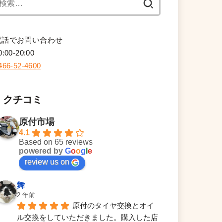
索:
電話でお問い合わせ
0:00-20:00
466-52-4600
クチコミ
原付市場
4.1
Based on 65 reviews
powered by
G
o
o
g
l
e
review us on
舞
2 年前
原付のタイヤ交換とオイ
ル交換をしていただきました。購入した店