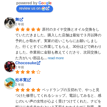
powered by
G
o
o
g
l
e
review us on
舞
2 年前
原付のタイヤ交換とオイル交換をし
ていただきました。購入した店舗は最短で３月以降の
予約しか取れず、実家の近いこちらにお願いしまし
た。行くとすぐに作業してもらえ、30分ほどで終わり
ました。作業前に金額も教えてくださり、次回交換し
た方がいい部品も
... 
read more
Chocosuke
2 年前
松本寛
2 年前
ベッドランプの玉切れで、やっと見
つけた修理してくれるショップ。電話してみると、感
じのいい声の女性が心よく受けつけてくれた。ナビを
頼りに大丈夫かなという不安をかかえながら到着。美