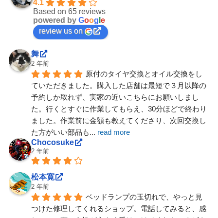
4.1
Based on 65 reviews
powered by
G
o
o
g
l
e
review us on
舞
2 年前
原付のタイヤ交換とオイル交換をし
ていただきました。購入した店舗は最短で３月以降の
予約しか取れず、実家の近いこちらにお願いしまし
た。行くとすぐに作業してもらえ、30分ほどで終わり
ました。作業前に金額も教えてくださり、次回交換し
た方がいい部品も
... 
read more
Chocosuke
2 年前
松本寛
2 年前
ベッドランプの玉切れで、やっと見
つけた修理してくれるショップ。電話してみると、感