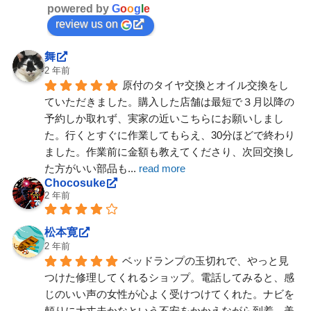
powered by
G
o
o
g
l
e
review us on
舞
2 年前
原付のタイヤ交換とオイル交換をし
ていただきました。購入した店舗は最短で３月以降の
予約しか取れず、実家の近いこちらにお願いしまし
た。行くとすぐに作業してもらえ、30分ほどで終わり
ました。作業前に金額も教えてくださり、次回交換し
た方がいい部品も
... 
read more
Chocosuke
2 年前
松本寛
2 年前
ベッドランプの玉切れで、やっと見
つけた修理してくれるショップ。電話してみると、感
じのいい声の女性が心よく受けつけてくれた。ナビを
頼りに大丈夫かなという不安をかかえながら到着。美