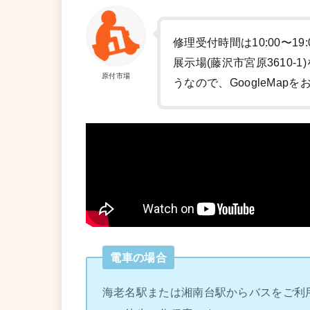
修理受付時間は10:00〜19
展示場(藤沢市宮原3610
原付市場
うなので、GoogleMap
電車の場合
海老名駅または湘南台駅からバスをご利