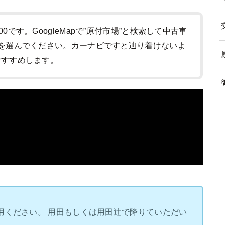
:00です。GoogleMapで”原付市場”と検索して中古車
-1)を選んでください。カーナビですと辿り着けないよ
をおすすめします。
用ください。 用田もしくは用田辻で降りていただい