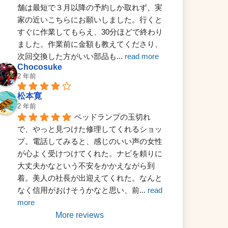
舗は最短で３月以降の予約しか取れず、実
家の近いこちらにお願いしました。行くと
すぐに作業してもらえ、30分ほどで終わり
ました。作業前に金額も教えてくださり、
次回交換した方がいい部品も
... 
read more
Chocosuke
2 年前
松本寛
2 年前
ベッドランプの玉切れ
で、やっと見つけた修理してくれるショッ
プ。電話してみると、感じのいい声の女性
が心よく受けつけてくれた。ナビを頼りに
大丈夫かなという不安をかかえながら到
着。美人の社長が出迎えてくれた。なんと
なく信用がおけそうかなと思い、前
... 
read 
more
More reviews