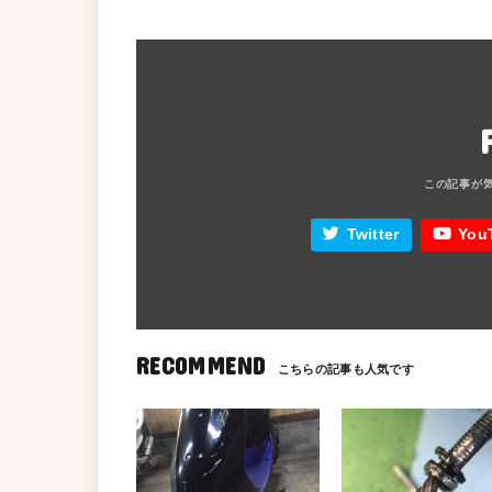
Twitter
You
RECOMMEND