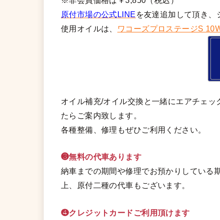
※非会員価格は￥3,850（税込）
原付市場の公式LINE
を友達追加して頂き、
使用オイルは、
ワコーズプロステージS 10W
オイル補充/オイル交換と一緒にエアチェッ
たらご案内致します。
各種整備、修理もぜひご利用ください。
❸無料の代車あります
納車までの期間や修理でお預かりしている期
上、原付二種の代車もございます。
❹クレジットカードご利用頂けます