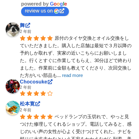
powered by
G
o
o
g
l
e
review us on
舞
2 年前
原付のタイヤ交換とオイル交換をし
ていただきました。購入した店舗は最短で３月以降の
予約しか取れず、実家の近いこちらにお願いしまし
た。行くとすぐに作業してもらえ、30分ほどで終わり
ました。作業前に金額も教えてくださり、次回交換し
た方がいい部品も
... 
read more
Chocosuke
2 年前
松本寛
2 年前
ベッドランプの玉切れで、やっと見
つけた修理してくれるショップ。電話してみると、感
じのいい声の女性が心よく受けつけてくれた。ナビを
頼りに大丈夫かなという不安をかかえながら到着。美