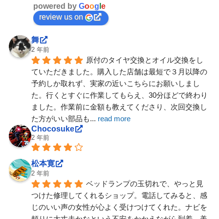
powered by
G
o
o
g
l
e
review us on
舞
2 年前
原付のタイヤ交換とオイル交換をし
ていただきました。購入した店舗は最短で３月以降の
予約しか取れず、実家の近いこちらにお願いしまし
た。行くとすぐに作業してもらえ、30分ほどで終わり
ました。作業前に金額も教えてくださり、次回交換し
た方がいい部品も
... 
read more
Chocosuke
2 年前
松本寛
2 年前
ベッドランプの玉切れで、やっと見
つけた修理してくれるショップ。電話してみると、感
じのいい声の女性が心よく受けつけてくれた。ナビを
頼りに大丈夫かなという不安をかかえながら到着。美