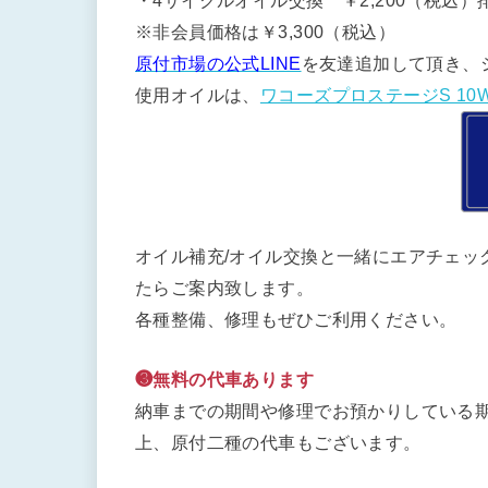
・4サイクルオイル交換 ￥2,200（税込）排
※非会員価格は￥3,300（税込）
原付市場の公式LINE
を友達追加して頂き、
使用オイルは、
ワコーズプロステージS 10W
オイル補充/オイル交換と一緒にエアチェッ
たらご案内致します。
各種整備、修理もぜひご利用ください。
❸無料の代車あります
納車までの期間や修理でお預かりしている期
上、原付二種の代車もございます。