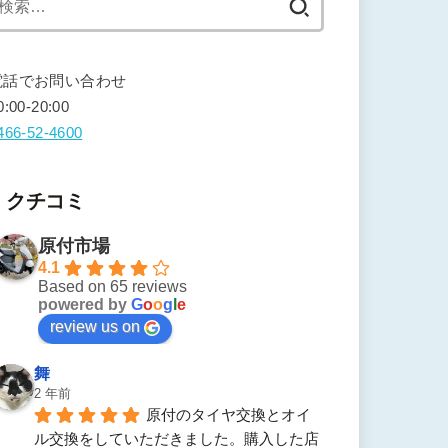
索:
電話でお問い合わせ
0:00-20:00
466-52-4600
クチコミ
原付市場
4.1
Based on 65 reviews
powered by
G
o
o
g
l
e
review us on
舞
2 年前
原付のタイヤ交換とオイ
ル交換をしていただきました。購入した店