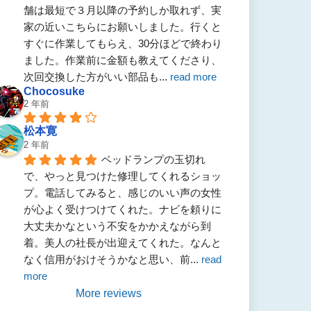
舗は最短で３月以降の予約しか取れず、実
家の近いこちらにお願いしました。行くと
すぐに作業してもらえ、30分ほどで終わり
ました。作業前に金額も教えてくださり、
次回交換した方がいい部品も
... 
read more
Chocosuke
2 年前
松本寛
2 年前
ベッドランプの玉切れ
で、やっと見つけた修理してくれるショッ
プ。電話してみると、感じのいい声の女性
が心よく受けつけてくれた。ナビを頼りに
大丈夫かなという不安をかかえながら到
着。美人の社長が出迎えてくれた。なんと
なく信用がおけそうかなと思い、前
... 
read 
more
More reviews