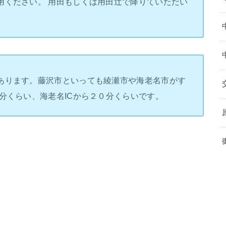
用ください。 用田もしくは用田辻で降りていただい
あります。藤沢市といっても綾瀬市や海老名市がす
分くらい、海老名ICから２０分くらいです。