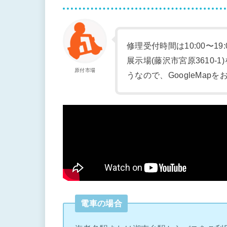
修理受付時間は10:00〜19
展示場(藤沢市宮原3610
原付市場
うなので、GoogleMap
電車の場合