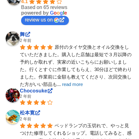
4.1
Based on 65 reviews
powered by
G
o
o
g
l
e
review us on
舞
2 年前
原付のタイヤ交換とオイル交換をし
ていただきました。購入した店舗は最短で３月以降の
予約しか取れず、実家の近いこちらにお願いしまし
た。行くとすぐに作業してもらえ、30分ほどで終わり
ました。作業前に金額も教えてくださり、次回交換し
た方がいい部品も
... 
read more
Chocosuke
2 年前
松本寛
2 年前
ベッドランプの玉切れで、やっと見
つけた修理してくれるショップ。電話してみると、感