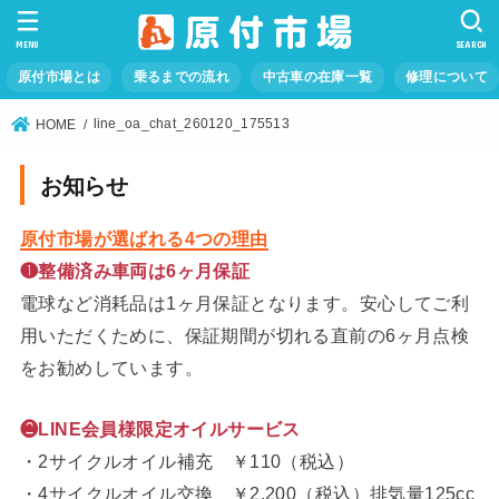
MENU
SEARCH
原付市場とは
乗るまでの流れ
中古車の在庫一覧
修理について
line_oa_chat_260120_175513
HOME
お知らせ
原付市場が選ばれる4つの理由
❶整備済み車両は6ヶ月保証
電球など消耗品は1ヶ月保証となります。安心してご利
用いただくために、保証期間が切れる直前の6ヶ月点検
をお勧めしています。
❷LINE会員様限定オイルサービス
・2サイクルオイル補充 ￥110（税込）
・4サイクルオイル交換 ￥2,200（税込）排気量125cc