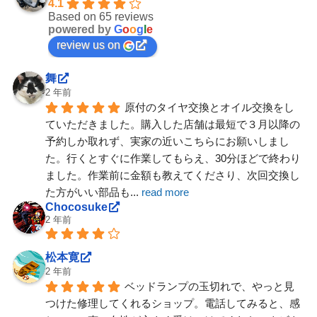
4.1
Based on 65 reviews
powered by
G
o
o
g
l
e
review us on
舞
2 年前
原付のタイヤ交換とオイル交換をし
ていただきました。購入した店舗は最短で３月以降の
予約しか取れず、実家の近いこちらにお願いしまし
た。行くとすぐに作業してもらえ、30分ほどで終わり
ました。作業前に金額も教えてくださり、次回交換し
た方がいい部品も
... 
read more
Chocosuke
2 年前
松本寛
2 年前
ベッドランプの玉切れで、やっと見
つけた修理してくれるショップ。電話してみると、感