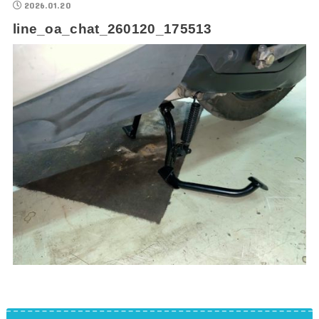
2026.01.20
line_oa_chat_260120_175513