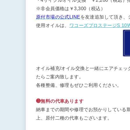
・4サイクルオイル交換 ￥2,200（税込）排
※非会員価格は￥3,300（税込）
原付市場の公式LINE
を友達追加して頂き、
使用オイルは、
ワコーズプロステージS 10W
オイル補充/オイル交換と一緒にエアチェッ
たらご案内致します。
各種整備、修理もぜひご利用ください。
❸無料の代車あります
納車までの期間や修理でお預かりしている期
上、原付二種の代車もございます。