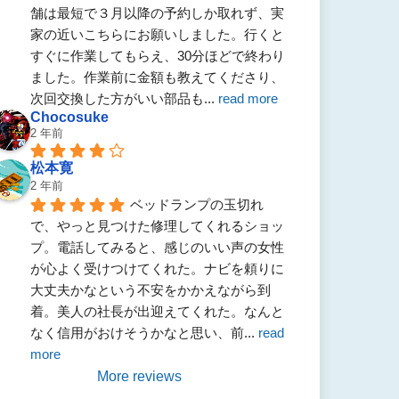
舗は最短で３月以降の予約しか取れず、実
家の近いこちらにお願いしました。行くと
すぐに作業してもらえ、30分ほどで終わり
ました。作業前に金額も教えてくださり、
次回交換した方がいい部品も
... 
read more
Chocosuke
2 年前
松本寛
2 年前
ベッドランプの玉切れ
で、やっと見つけた修理してくれるショッ
プ。電話してみると、感じのいい声の女性
が心よく受けつけてくれた。ナビを頼りに
大丈夫かなという不安をかかえながら到
着。美人の社長が出迎えてくれた。なんと
なく信用がおけそうかなと思い、前
... 
read 
more
More reviews