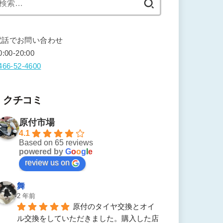
索:
電話でお問い合わせ
0:00-20:00
466-52-4600
クチコミ
原付市場
4.1
Based on 65 reviews
powered by
G
o
o
g
l
e
review us on
舞
2 年前
原付のタイヤ交換とオイ
ル交換をしていただきました。購入した店