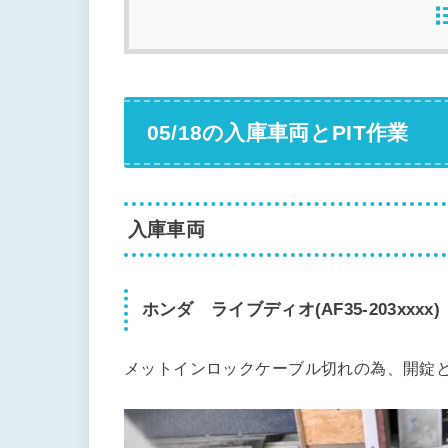
05/18の入庫車両とPIT作業
入庫車両
ホンダ ライブディオ(AF35-203xxxx)
メットインロックケーブル切れの為、開錠