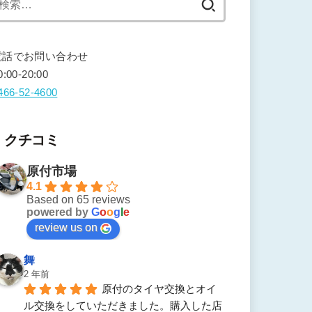
索:
電話でお問い合わせ
0:00-20:00
466-52-4600
クチコミ
原付市場
4.1
Based on 65 reviews
powered by
G
o
o
g
l
e
review us on
舞
2 年前
原付のタイヤ交換とオイ
ル交換をしていただきました。購入した店