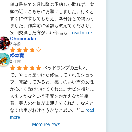
舗は最短で３月以降の予約しか取れず、実
家の近いこちらにお願いしました。行くと
すぐに作業してもらえ、30分ほどで終わり
ました。作業前に金額も教えてくださり、
次回交換した方がいい部品も
... 
read more
Chocosuke
2 年前
松本寛
2 年前
ベッドランプの玉切れ
で、やっと見つけた修理してくれるショッ
プ。電話してみると、感じのいい声の女性
が心よく受けつけてくれた。ナビを頼りに
大丈夫かなという不安をかかえながら到
着。美人の社長が出迎えてくれた。なんと
なく信用がおけそうかなと思い、前
... 
read 
more
More reviews