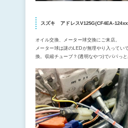
スズキ アドレスV125G(CF4EA-124xx
オイル交換、メーター球交換にご来店。
メーター球は謎のLEDが無理やり入ってい
換。収縮チューブ？(透明なやつ)でパパっ