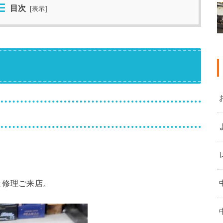
目次
[
表示
]
と修理ご来店。