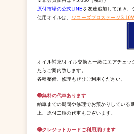
※非会員価格は￥3,850（税込）
原付市場の公式LINE
を友達追加して頂き、
使用オイルは、
ワコーズプロステージS 10W
オイル補充/オイル交換と一緒にエアチェッ
たらご案内致します。
各種整備、修理もぜひご利用ください。
❸無料の代車あります
納車までの期間や修理でお預かりしている期
上、原付二種の代車もございます。
❹クレジットカードご利用頂けます