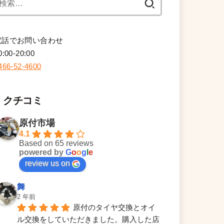
索:
電話でお問い合わせ
0:00-20:00
466-52-4600
クチコミ
原付市場
4.1
Based on 65 reviews
powered by
G
o
o
g
l
e
review us on
舞
2 年前
原付のタイヤ交換とオイ
ル交換をしていただきました。購入した店