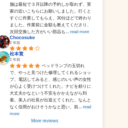
舗は最短で３月以降の予約しか取れず、実
家の近いこちらにお願いしました。行くと
すぐに作業してもらえ、30分ほどで終わり
ました。作業前に金額も教えてくださり、
次回交換した方がいい部品も
... 
read more
Chocosuke
2 年前
松本寛
2 年前
ベッドランプの玉切れ
で、やっと見つけた修理してくれるショッ
プ。電話してみると、感じのいい声の女性
が心よく受けつけてくれた。ナビを頼りに
大丈夫かなという不安をかかえながら到
着。美人の社長が出迎えてくれた。なんと
なく信用がおけそうかなと思い、前
... 
read 
more
More reviews