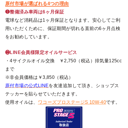
原付市場が選ばれる4つの理由
❶整備済み車両は6ヶ月保証
電球など消耗品は1ヶ月保証となります。安心してご利
用いただくために、保証期間が切れる直前の6ヶ月点検
をお勧めしています。
❷LINE会員様限定オイルサービス
・4サイクルオイル交換 ￥2,750（税込）排気量125cc
まで
※非会員価格は￥3,850（税込）
原付市場の公式LINE
を友達追加して頂き、ショップス
テッカーを貼らせていただきます。
使用オイルは、
ワコーズプロステージS 10W-40
です。