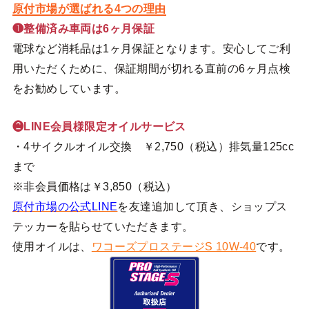
原付市場が選ばれる4つの理由
❶整備済み車両は6ヶ月保証
電球など消耗品は1ヶ月保証となります。安心してご利
用いただくために、保証期間が切れる直前の6ヶ月点検
をお勧めしています。
❷LINE会員様限定オイルサービス
・4サイクルオイル交換 ￥2,750（税込）排気量125cc
まで
※非会員価格は￥3,850（税込）
原付市場の公式LINE
を友達追加して頂き、ショップス
テッカーを貼らせていただきます。
使用オイルは、
ワコーズプロステージS 10W-40
です。