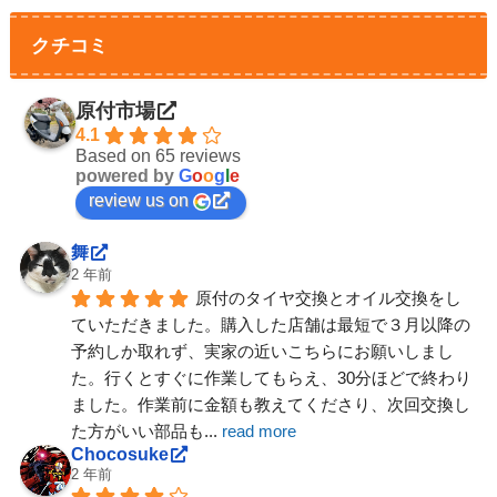
クチコミ
原付市場
4.1
Based on 65 reviews
powered by
G
o
o
g
l
e
review us on
舞
2 年前
原付のタイヤ交換とオイル交換をし
ていただきました。購入した店舗は最短で３月以降の
予約しか取れず、実家の近いこちらにお願いしまし
た。行くとすぐに作業してもらえ、30分ほどで終わり
ました。作業前に金額も教えてくださり、次回交換し
た方がいい部品も
... 
read more
Chocosuke
2 年前