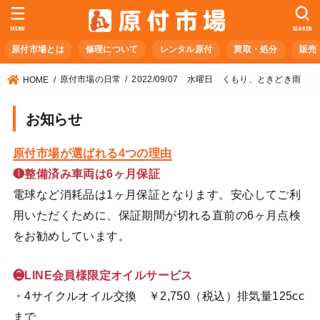
MENU
SEARCH
原付市場とは
修理について
レンタル原付
買取・処分
販売
原付市場の日常
2022/09/07 水曜日 くもり、ときどき雨
HOME
お知らせ
原付市場が選ばれる4つの理由
❶整備済み車両は6ヶ月保証
電球など消耗品は1ヶ月保証となります。安心してご利
用いただくために、保証期間が切れる直前の6ヶ月点検
をお勧めしています。
❷LINE会員様限定オイルサービス
・4サイクルオイル交換 ￥2,750（税込）排気量125cc
まで