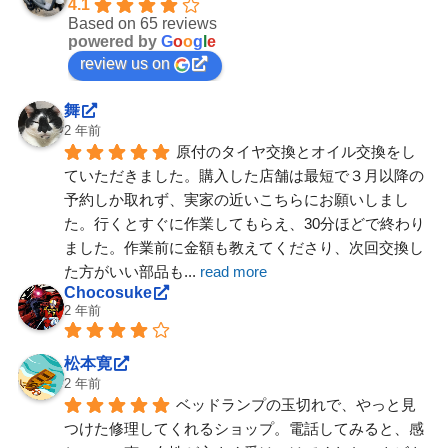
4.1
Based on 65 reviews
powered by
G
o
o
g
l
e
review us on
舞
2 年前
原付のタイヤ交換とオイル交換をし
ていただきました。購入した店舗は最短で３月以降の
予約しか取れず、実家の近いこちらにお願いしまし
た。行くとすぐに作業してもらえ、30分ほどで終わり
ました。作業前に金額も教えてくださり、次回交換し
た方がいい部品も
... 
read more
Chocosuke
2 年前
松本寛
2 年前
ベッドランプの玉切れで、やっと見
つけた修理してくれるショップ。電話してみると、感