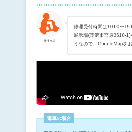
修理受付時間は10:00〜19
展示場(藤沢市宮原3610
原付市場
うなので、GoogleMap
電車の場合