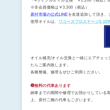
・4サイクルオイル交換 ￥2,200（税込）排
※非会員価格は￥3,300（税込）
原付市場の公式LINE
を友達追加して頂き、
使用オイルは、
ワコーズプロステージS 10W
オイル補充/オイル交換と一緒にエアチェッ
たらご案内致します。
各種整備、修理もぜひご利用ください。
❸無料の代車あります
納車までの期間や修理でお預かりしている期
上、原付二種の代車もございます。