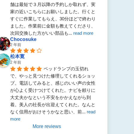
舗は最短で３月以降の予約しか取れず、実
家の近いこちらにお願いしました。行くと
すぐに作業してもらえ、30分ほどで終わり
ました。作業前に金額も教えてくださり、
次回交換した方がいい部品も
... 
read more
Chocosuke
2 年前
松本寛
2 年前
ベッドランプの玉切れ
で、やっと見つけた修理してくれるショッ
プ。電話してみると、感じのいい声の女性
が心よく受けつけてくれた。ナビを頼りに
大丈夫かなという不安をかかえながら到
着。美人の社長が出迎えてくれた。なんと
なく信用がおけそうかなと思い、前
... 
read 
more
More reviews