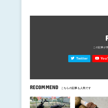
Twitter
You
RECOMMEND