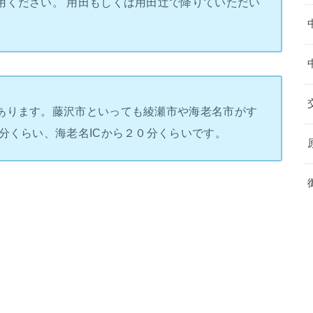
用ください。 用田もしくは用田辻で降りていただい
あります。藤沢市といっても綾瀬市や海老名市がす
分くらい、海老名ICから２０分くらいです。