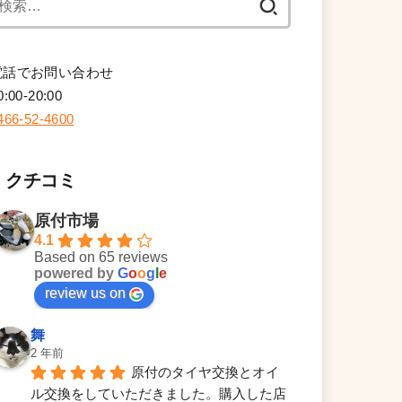
索:
電話でお問い合わせ
0:00-20:00
466-52-4600
クチコミ
原付市場
4.1
Based on 65 reviews
powered by
G
o
o
g
l
e
review us on
舞
2 年前
原付のタイヤ交換とオイ
ル交換をしていただきました。購入した店