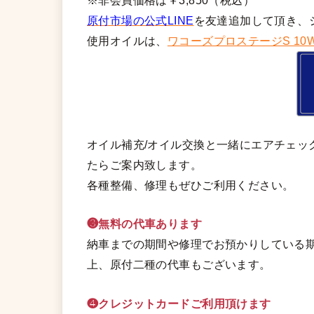
※非会員価格は￥3,850（税込）
原付市場の公式LINE
を友達追加して頂き、
使用オイルは、
ワコーズプロステージS 10W
オイル補充/オイル交換と一緒にエアチェッ
たらご案内致します。
各種整備、修理もぜひご利用ください。
❸無料の代車あります
納車までの期間や修理でお預かりしている期
上、原付二種の代車もございます。
❹クレジットカードご利用頂けます