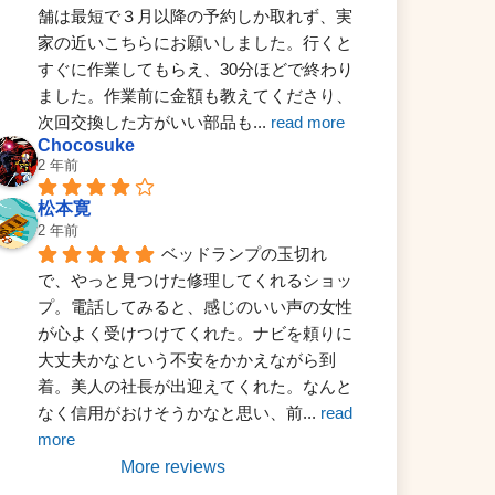
舗は最短で３月以降の予約しか取れず、実
家の近いこちらにお願いしました。行くと
すぐに作業してもらえ、30分ほどで終わり
ました。作業前に金額も教えてくださり、
次回交換した方がいい部品も
... 
read more
Chocosuke
2 年前
松本寛
2 年前
ベッドランプの玉切れ
で、やっと見つけた修理してくれるショッ
プ。電話してみると、感じのいい声の女性
が心よく受けつけてくれた。ナビを頼りに
大丈夫かなという不安をかかえながら到
着。美人の社長が出迎えてくれた。なんと
なく信用がおけそうかなと思い、前
... 
read 
more
More reviews