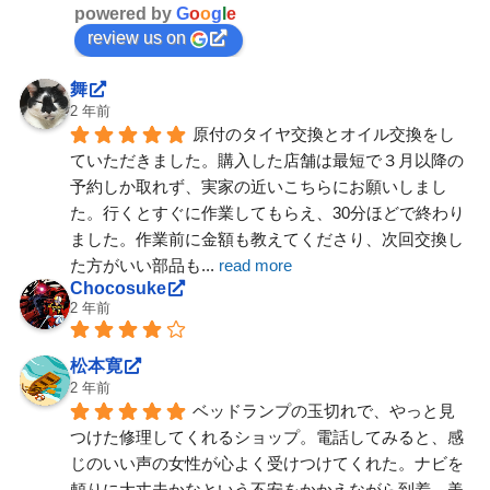
powered by
G
o
o
g
l
e
review us on
舞
2 年前
原付のタイヤ交換とオイル交換をし
ていただきました。購入した店舗は最短で３月以降の
予約しか取れず、実家の近いこちらにお願いしまし
た。行くとすぐに作業してもらえ、30分ほどで終わり
ました。作業前に金額も教えてくださり、次回交換し
た方がいい部品も
... 
read more
Chocosuke
2 年前
松本寛
2 年前
ベッドランプの玉切れで、やっと見
つけた修理してくれるショップ。電話してみると、感
じのいい声の女性が心よく受けつけてくれた。ナビを
頼りに大丈夫かなという不安をかかえながら到着。美