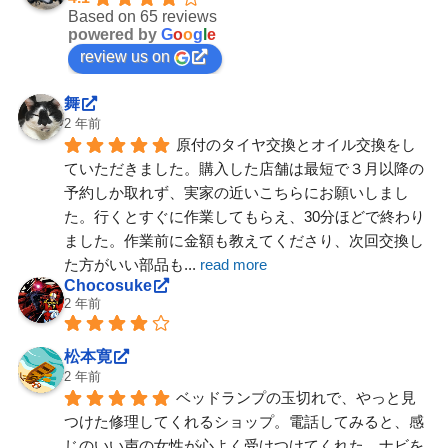
Based on 65 reviews
powered by
G
o
o
g
l
e
review us on
舞
2 年前
原付のタイヤ交換とオイル交換をし
ていただきました。購入した店舗は最短で３月以降の
予約しか取れず、実家の近いこちらにお願いしまし
た。行くとすぐに作業してもらえ、30分ほどで終わり
ました。作業前に金額も教えてくださり、次回交換し
た方がいい部品も
... 
read more
Chocosuke
2 年前
松本寛
2 年前
ベッドランプの玉切れで、やっと見
つけた修理してくれるショップ。電話してみると、感
じのいい声の女性が心よく受けつけてくれた。ナビを