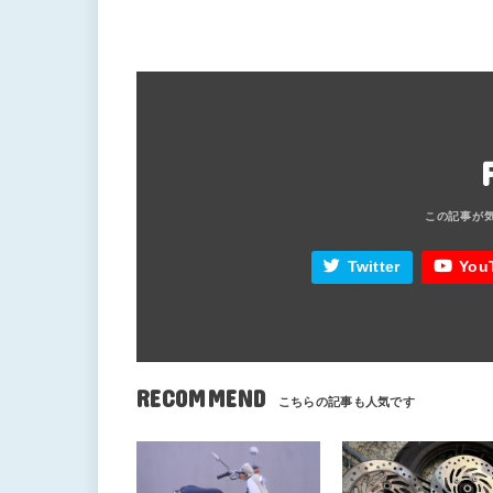
Twitter
You
RECOMMEND