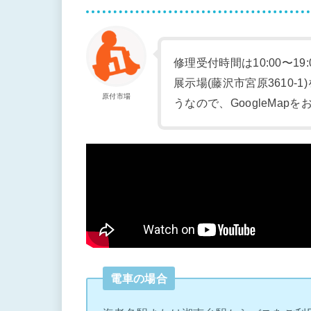
修理受付時間は10:00〜19
展示場(藤沢市宮原3610
原付市場
うなので、GoogleMap
電車の場合