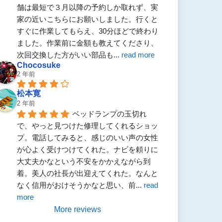
舗は最短で３月以降の予約しか取れず、実
家の近いこちらにお願いしました。行くと
すぐに作業してもらえ、30分ほどで終わり
ました。作業前に金額も教えてくださり、
次回交換した方がいい部品も
... 
read more
Chocosuke
2 年前
松本寛
2 年前
ベッドランプの玉切れ
で、やっと見つけた修理してくれるショッ
プ。電話してみると、感じのいい声の女性
が心よく受けつけてくれた。ナビを頼りに
大丈夫かなという不安をかかえながら到
着。美人の社長が出迎えてくれた。なんと
なく信用がおけそうかなと思い、前
... 
read 
more
More reviews