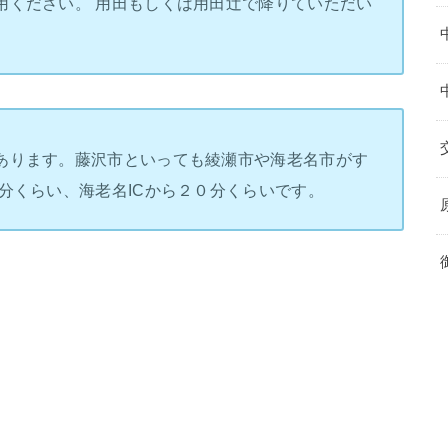
用ください。 用田もしくは用田辻で降りていただい
あります。藤沢市といっても綾瀬市や海老名市がす
分くらい、海老名ICから２０分くらいです。