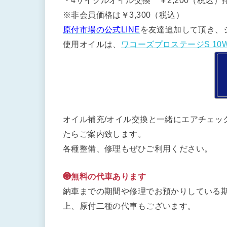
・4サイクルオイル交換 ￥2,200（税込）排
※非会員価格は￥3,300（税込）
原付市場の公式LINE
を友達追加して頂き、
使用オイルは、
ワコーズプロステージS 10W
オイル補充/オイル交換と一緒にエアチェッ
たらご案内致します。
各種整備、修理もぜひご利用ください。
❸無料の代車あります
納車までの期間や修理でお預かりしている期
上、原付二種の代車もございます。