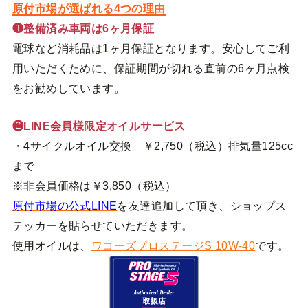
原付市場が選ばれる4つの理由
❶整備済み車両は6ヶ月保証
電球など消耗品は1ヶ月保証となります。安心してご利
用いただくために、保証期間が切れる直前の6ヶ月点検
をお勧めしています。
❷LINE会員様限定オイルサービス
・4サイクルオイル交換 ￥2,750（税込）排気量125cc
まで
※非会員価格は￥3,850（税込）
原付市場の公式LINE
を友達追加して頂き、ショップス
テッカーを貼らせていただきます。
使用オイルは、
ワコーズプロステージS 10W-40
です。