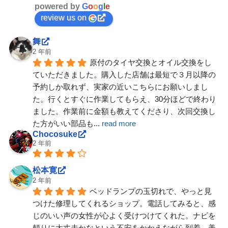
powered by
G
o
o
g
l
e
review us on
舞
2 年前
原付のタイヤ交換とオイル交換をし
ていただきました。購入した店舗は最短で３月以降の
予約しか取れず、実家の近いこちらにお願いしまし
た。行くとすぐに作業してもらえ、30分ほどで終わり
ました。作業前に金額も教えてくださり、次回交換し
た方がいい部品も
... 
read more
Chocosuke
2 年前
松本寛
2 年前
ベッドランプの玉切れで、やっと見
つけた修理してくれるショップ。電話してみると、感
じのいい声の女性が心よく受けつけてくれた。ナビを
頼りに大丈夫かなという不安をかかえながら到着。美