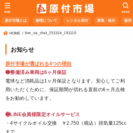
MENU
SEARCH
原付市場とは
修理について
レンタル原付
買取・処分
販売
line_oa_chat_251104_191110
HOME
お知らせ
原付市場が選ばれる4つの理由
❶整備済み車両は6ヶ月保証
電球など消耗品は1ヶ月保証となります。安心してご利
用いただくために、保証期間が切れる直前の6ヶ月点検
をお勧めしています。
❷LINE会員様限定オイルサービス
・4サイクルオイル交換 ￥2,750（税込）排気量125cc
まで