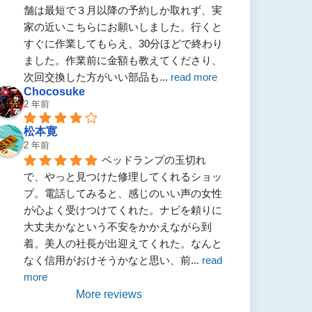
舗は最短で３月以降の予約しか取れず、実
家の近いこちらにお願いしました。行くと
すぐに作業してもらえ、30分ほどで終わり
ました。作業前に金額も教えてくださり、
次回交換した方がいい部品も
... 
read more
Chocosuke
2 年前
松本寛
2 年前
ベッドランプの玉切れ
で、やっと見つけた修理してくれるショッ
プ。電話してみると、感じのいい声の女性
が心よく受けつけてくれた。ナビを頼りに
大丈夫かなという不安をかかえながら到
着。美人の社長が出迎えてくれた。なんと
なく信用がおけそうかなと思い、前
... 
read 
more
More reviews