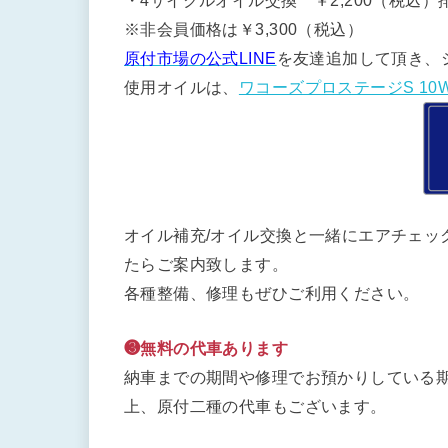
・4サイクルオイル交換 ￥2,200（税込）排
※非会員価格は￥3,300（税込）
原付市場の公式LINE
を友達追加して頂き、
使用オイルは、
ワコーズプロステージS 10W
オイル補充/オイル交換と一緒にエアチェッ
たらご案内致します。
各種整備、修理もぜひご利用ください。
❸無料の代車あります
納車までの期間や修理でお預かりしている期
上、原付二種の代車もございます。