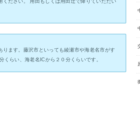
用ください。 用田もしくは用田辻で降りていただい
あります。藤沢市といっても綾瀬市や海老名市がす
分くらい、海老名ICから２０分くらいです。