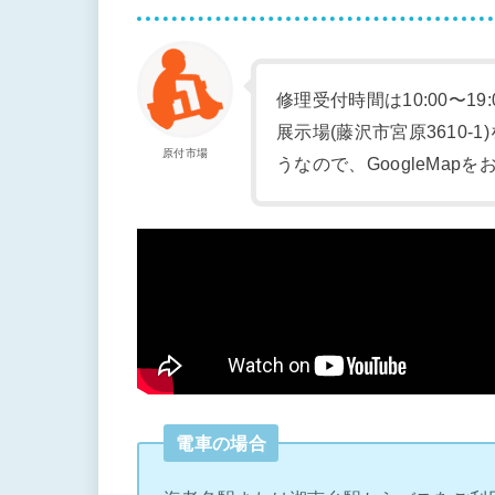
修理受付時間は10:00〜19
展示場(藤沢市宮原3610
原付市場
うなので、GoogleMap
電車の場合