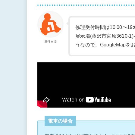
修理受付時間は10:00〜19
展示場(藤沢市宮原3610
原付市場
うなので、GoogleMap
電車の場合