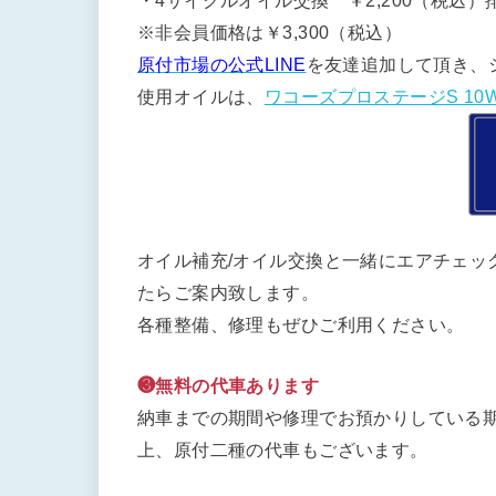
・4サイクルオイル交換 ￥2,200（税込）排
※非会員価格は￥3,300（税込）
原付市場の公式LINE
を友達追加して頂き、
使用オイルは、
ワコーズプロステージS 10W
オイル補充/オイル交換と一緒にエアチェッ
たらご案内致します。
各種整備、修理もぜひご利用ください。
❸無料の代車あります
納車までの期間や修理でお預かりしている期
上、原付二種の代車もございます。