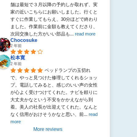
舗は最短で３月以降の予約しか取れず、実
家の近いこちらにお願いしました。行くと
すぐに作業してもらえ、30分ほどで終わり
ました。作業前に金額も教えてくださり、
次回交換した方がいい部品も
... 
read more
Chocosuke
2 年前
松本寛
2 年前
ベッドランプの玉切れ
で、やっと見つけた修理してくれるショッ
プ。電話してみると、感じのいい声の女性
が心よく受けつけてくれた。ナビを頼りに
大丈夫かなという不安をかかえながら到
着。美人の社長が出迎えてくれた。なんと
なく信用がおけそうかなと思い、前
... 
read 
more
More reviews