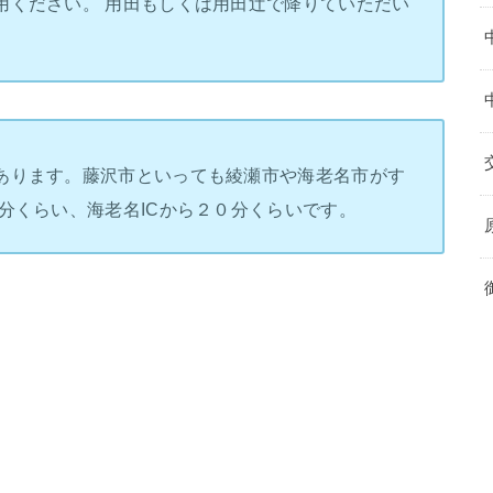
用ください。 用田もしくは用田辻で降りていただい
あります。藤沢市といっても綾瀬市や海老名市がす
分くらい、海老名ICから２０分くらいです。