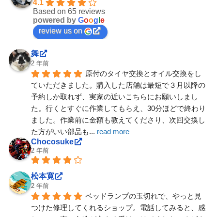
4.1
Based on 65 reviews
powered by
G
o
o
g
l
e
review us on
舞
2 年前
原付のタイヤ交換とオイル交換をし
ていただきました。購入した店舗は最短で３月以降の
予約しか取れず、実家の近いこちらにお願いしまし
た。行くとすぐに作業してもらえ、30分ほどで終わり
ました。作業前に金額も教えてくださり、次回交換し
た方がいい部品も
... 
read more
Chocosuke
2 年前
松本寛
2 年前
ベッドランプの玉切れで、やっと見
つけた修理してくれるショップ。電話してみると、感