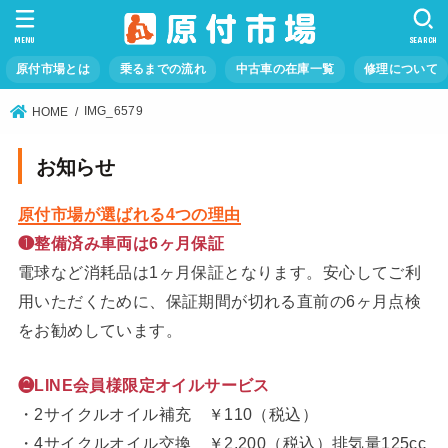
MENU
SEARCH
原付市場とは
乗るまでの流れ
中古車の在庫一覧
修理について
IMG_6579
HOME
お知らせ
原付市場が選ばれる4つの理由
❶整備済み車両は6ヶ月保証
電球など消耗品は1ヶ月保証となります。安心してご利
用いただくために、保証期間が切れる直前の6ヶ月点検
をお勧めしています。
❷LINE会員様限定オイルサービス
・2サイクルオイル補充 ￥110（税込）
・4サイクルオイル交換 ￥2,200（税込）排気量125cc