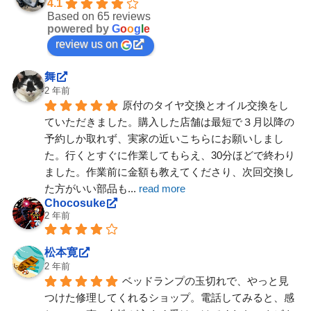
4.1
Based on 65 reviews
powered by
G
o
o
g
l
e
review us on
舞
2 年前
原付のタイヤ交換とオイル交換をし
ていただきました。購入した店舗は最短で３月以降の
予約しか取れず、実家の近いこちらにお願いしまし
た。行くとすぐに作業してもらえ、30分ほどで終わり
ました。作業前に金額も教えてくださり、次回交換し
た方がいい部品も
... 
read more
Chocosuke
2 年前
松本寛
2 年前
ベッドランプの玉切れで、やっと見
つけた修理してくれるショップ。電話してみると、感