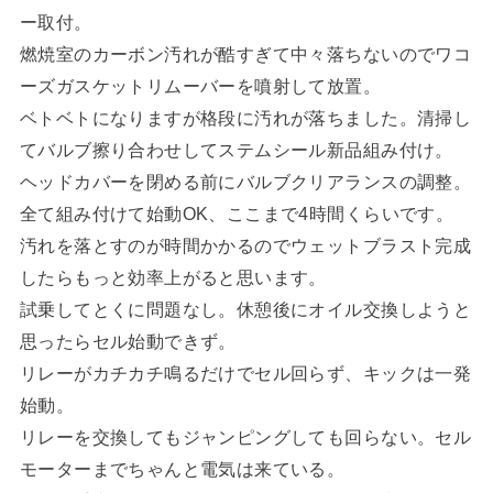
ー取付。
燃焼室のカーボン汚れが酷すぎて中々落ちないのでワコ
ーズガスケットリムーバーを噴射して放置。
ベトベトになりますが格段に汚れが落ちました。清掃し
てバルブ擦り合わせしてステムシール新品組み付け。
ヘッドカバーを閉める前にバルブクリアランスの調整。
全て組み付けて始動OK、ここまで4時間くらいです。
汚れを落とすのが時間かかるのでウェットブラスト完成
したらもっと効率上がると思います。
試乗してとくに問題なし。休憩後にオイル交換しようと
思ったらセル始動できず。
リレーがカチカチ鳴るだけでセル回らず、キックは一発
始動。
リレーを交換してもジャンピングしても回らない。セル
モーターまでちゃんと電気は来ている。