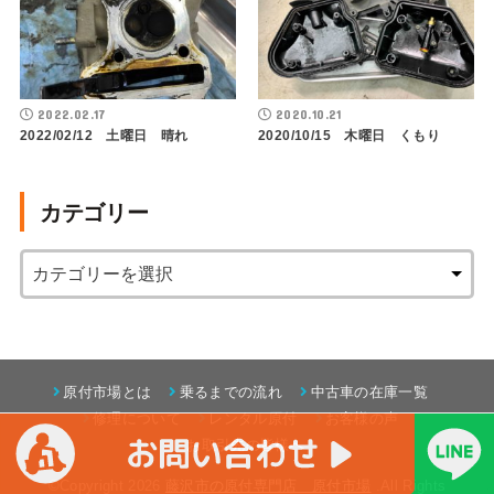
2022.02.17
2020.10.21
2022/02/12 土曜日 晴れ
2020/10/15 木曜日 くもり
カテゴリー
原付市場とは
乗るまでの流れ
中古車の在庫一覧
修理について
レンタル原付
お客様の声
お取引先の皆様へ
©Copyright 2026
藤沢市の原付専門店 原付市場
.All Rights