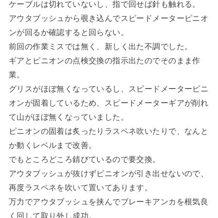
ケーブルは切れていないし、指で回せば針も触れる。
アウタブッシュから覗き込んでスピードメーターピニオ
ンが回るか確認すると回らない。
前回の作業ミスでは無く、新しく出た不調でした。
ギアとピニオンの点検交換の指示出たのでそのまま作
業。
グリスがほぼ無くなっているし、スピードメーターピニ
オンが固着しているため、スピードメーターギアが削れ
て山がほぼ無くなっていました。
ピニオンの固着は炙ったりラスペネ吹いたりで、なんと
か動くレベルまで改善。
でもところどころ錆びているので要交換。
アウタブッシュが抜けずピニオンが引き出せないので、
再度ラスペネを吹いて置いてあります。
万力でアウタブッシュを挟んでブレーキアンカを根気良
く回して取り外し成功。