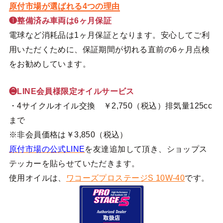
原付市場が選ばれる4つの理由
❶整備済み車両は6ヶ月保証
電球など消耗品は1ヶ月保証となります。安心してご利
用いただくために、保証期間が切れる直前の6ヶ月点検
をお勧めしています。
❷LINE会員様限定オイルサービス
・4サイクルオイル交換 ￥2,750（税込）排気量125cc
まで
※非会員価格は￥3,850（税込）
原付市場の公式LINE
を友達追加して頂き、ショップス
テッカーを貼らせていただきます。
使用オイルは、
ワコーズプロステージS 10W-40
です。