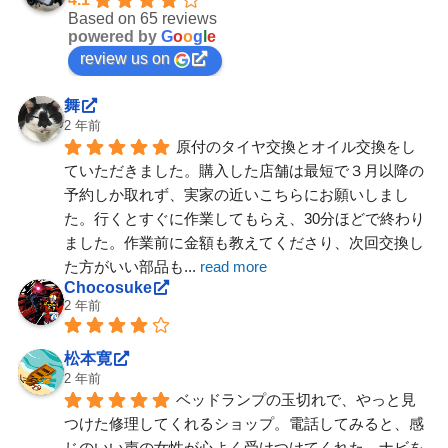
Based on 65 reviews
powered by
G
o
o
g
l
e
review us on
舞
2 年前
原付のタイヤ交換とオイル交換をし
ていただきました。購入した店舗は最短で３月以降の
予約しか取れず、実家の近いこちらにお願いしまし
た。行くとすぐに作業してもらえ、30分ほどで終わり
ました。作業前に金額も教えてくださり、次回交換し
た方がいい部品も
... 
read more
Chocosuke
2 年前
松本寛
2 年前
ベッドランプの玉切れで、やっと見
つけた修理してくれるショップ。電話してみると、感
じのいい声の女性が心よく受けつけてくれた。ナビを