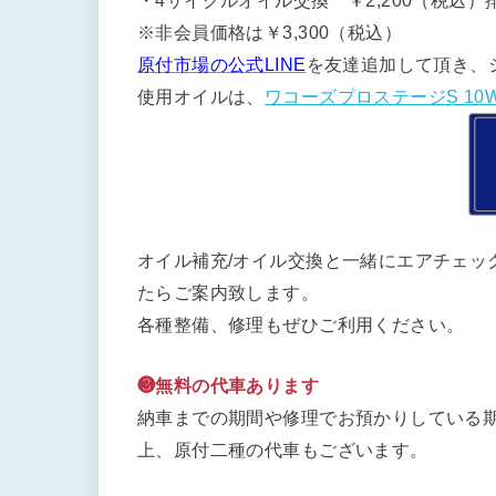
・4サイクルオイル交換 ￥2,200（税込）排
※非会員価格は￥3,300（税込）
原付市場の公式LINE
を友達追加して頂き、
使用オイルは、
ワコーズプロステージS 10W
オイル補充/オイル交換と一緒にエアチェッ
たらご案内致します。
各種整備、修理もぜひご利用ください。
❸無料の代車あります
納車までの期間や修理でお預かりしている期
上、原付二種の代車もございます。