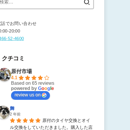
索:
電話でお問い合わせ
0:00-20:00
466-52-4600
クチコミ
原付市場
4.1
Based on 65 reviews
powered by
G
o
o
g
l
e
review us on
舞
2 年前
原付のタイヤ交換とオイ
ル交換をしていただきました。購入した店