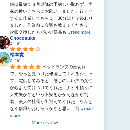
舗は最短で３月以降の予約しか取れず、実
家の近いこちらにお願いしました。行くと
すぐに作業してもらえ、30分ほどで終わり
ました。作業前に金額も教えてくださり、
次回交換した方がいい部品も
... 
read more
Chocosuke
2 年前
松本寛
2 年前
ベッドランプの玉切れ
で、やっと見つけた修理してくれるショッ
プ。電話してみると、感じのいい声の女性
が心よく受けつけてくれた。ナビを頼りに
大丈夫かなという不安をかかえながら到
着。美人の社長が出迎えてくれた。なんと
なく信用がおけそうかなと思い、前
... 
read 
more
More reviews