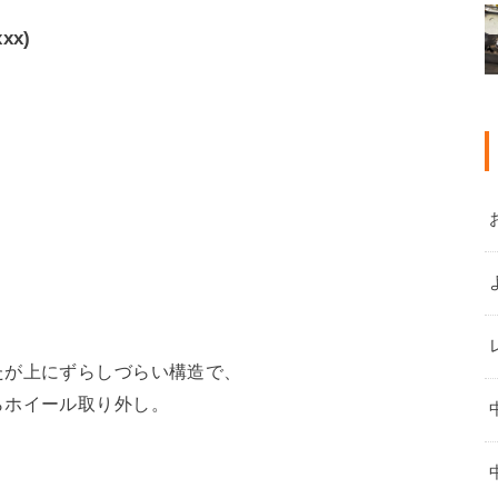
xx)
。
たが上にずらしづらい構造で、
らホイール取り外し。