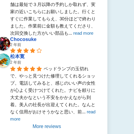
舗は最短で３月以降の予約しか取れず、実
家の近いこちらにお願いしました。行くと
すぐに作業してもらえ、30分ほどで終わり
ました。作業前に金額も教えてくださり、
次回交換した方がいい部品も
... 
read more
Chocosuke
2 年前
松本寛
2 年前
ベッドランプの玉切れ
で、やっと見つけた修理してくれるショッ
プ。電話してみると、感じのいい声の女性
が心よく受けつけてくれた。ナビを頼りに
大丈夫かなという不安をかかえながら到
着。美人の社長が出迎えてくれた。なんと
なく信用がおけそうかなと思い、前
... 
read 
more
More reviews