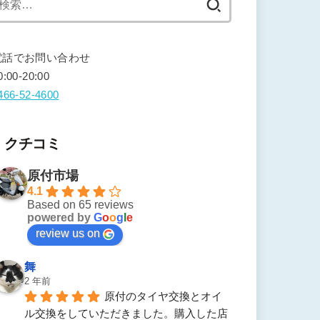
索:
電話でお問い合わせ
0:00-20:00
466-52-4600
クチコミ
原付市場
4.1
Based on 65 reviews
powered by
G
o
o
g
l
e
review us on
舞
2 年前
原付のタイヤ交換とオイ
ル交換をしていただきました。購入した店