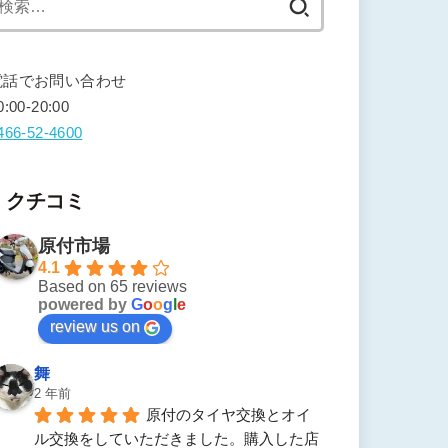
索:
電話でお問い合わせ
0:00-20:00
466-52-4600
クチコミ
原付市場
4.1
Based on 65 reviews
powered by
G
o
o
g
l
e
review us on
舞
2 年前
原付のタイヤ交換とオイ
ル交換をしていただきました。購入した店