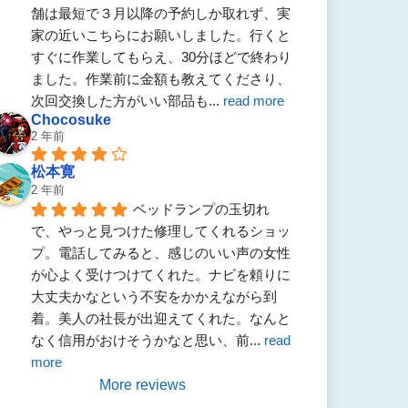
舗は最短で３月以降の予約しか取れず、実
家の近いこちらにお願いしました。行くと
すぐに作業してもらえ、30分ほどで終わり
ました。作業前に金額も教えてくださり、
次回交換した方がいい部品も
... 
read more
Chocosuke
2 年前
松本寛
2 年前
ベッドランプの玉切れ
で、やっと見つけた修理してくれるショッ
プ。電話してみると、感じのいい声の女性
が心よく受けつけてくれた。ナビを頼りに
大丈夫かなという不安をかかえながら到
着。美人の社長が出迎えてくれた。なんと
なく信用がおけそうかなと思い、前
... 
read 
more
More reviews