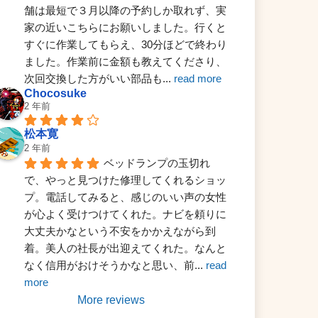
舗は最短で３月以降の予約しか取れず、実
家の近いこちらにお願いしました。行くと
すぐに作業してもらえ、30分ほどで終わり
ました。作業前に金額も教えてくださり、
次回交換した方がいい部品も
... 
read more
Chocosuke
2 年前
松本寛
2 年前
ベッドランプの玉切れ
で、やっと見つけた修理してくれるショッ
プ。電話してみると、感じのいい声の女性
が心よく受けつけてくれた。ナビを頼りに
大丈夫かなという不安をかかえながら到
着。美人の社長が出迎えてくれた。なんと
なく信用がおけそうかなと思い、前
... 
read 
more
More reviews