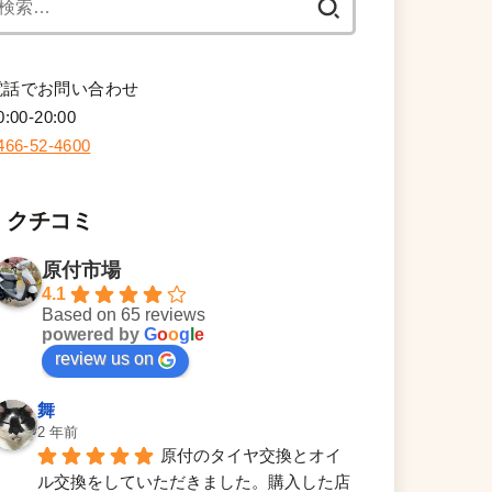
索:
電話でお問い合わせ
0:00-20:00
466-52-4600
クチコミ
原付市場
4.1
Based on 65 reviews
powered by
G
o
o
g
l
e
review us on
舞
2 年前
原付のタイヤ交換とオイ
ル交換をしていただきました。購入した店