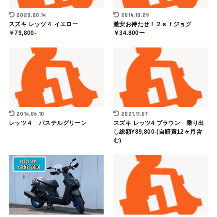
2020.08.14
2014.10.29
スズキ レッツ４ イエロー
激安お待たせ！２ｓｔジョグ
￥79,800-
￥34.800ー
2014.06.10
2021.11.07
レッツ４ パステルグリーン
スズキ レッツ4 ブラウン 乗り出
し総額¥89,800-(自賠責12ヶ月含
む)