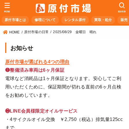
MENU
SEARCH
原付市場とは
修理について
レンタル原付
買取・処分
販売
原付市場の日常
2025/08/29 金曜日 晴れ
HOME
お知らせ
原付市場が選ばれる4つの理由
❶整備済み車両は6ヶ月保証
電球など消耗品は1ヶ月保証となります。安心してご利
用いただくために、保証期間が切れる直前の6ヶ月点検
をお勧めしています。
❷LINE会員様限定オイルサービス
・4サイクルオイル交換 ￥2,750（税込）排気量125cc
まで